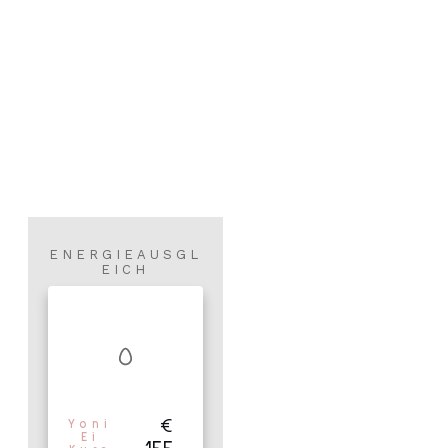
ENERGIEAUSGL
EICH
€
Yoni
Ei