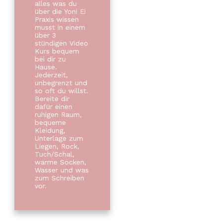
alles was du
über die Yoni Ei
Praxis wissen
musst in einem
über 3
stündigen Video
Kurs bequem
bei dir zu
Hause.
Jederzeit,
unbegrenzt und
so oft du willst.
Bereite dir
dafür einen
ruhigen Raum,
bequeme
Kleidung,
Unterlage zum
Liegen, Rock,
Tuch/Schal,
warme Socken,
Wasser und was
zum Schreiben
vor.