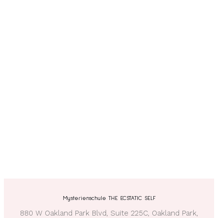
Willst Du über die Aktivierung
Deines ekstatischen Potentials
sprechen? Hier gehts zu Deinem
kostenfreien 1:1 Call.
BUCHE HIER
Mysterienschule THE ECSTATIC SELF
880 W Oakland Park Blvd, Suite 225C, Oakland Park,