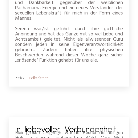
und Dankbarkeit gegenüber der weiblichen
Pachamama Energie und ein neues Verständnis der
sexuellen Lebenskraft für mich in der Form eines
Mannes.
Serena war/ist geführt durch ihre göttliche
Anbindung und hat das Ganze mit so viel Liebe und
Achtsamkeit geleitet. Nicht als allwissender Guru
sondern jeden in seine Eigenverantwortlichkeit
gebracht. Zudem haben ihre physischen
Beschwerden während dieser Woche ganz sicher
„erlösende“ Funktion gehabt für uns alle.
Felix
- Teilnehmer
In liebevoller Verbundenheit
Mein grösstes Highlight war der Besuch der heiligen
Höle in diesem zauberhaften Wald. Vom Weg