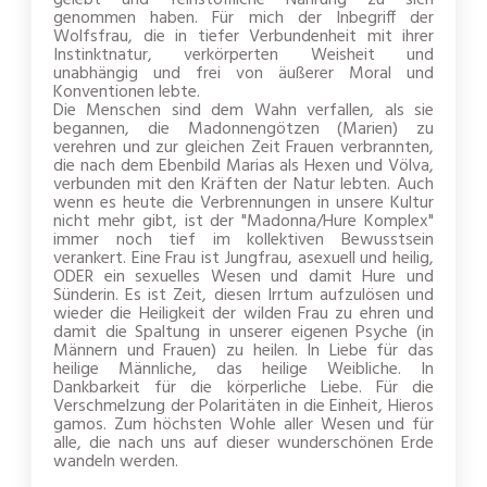
gelebt und feinstoffliche Nahrung zu sich
genommen haben. Für mich der Inbegriff der
Wolfsfrau, die in tiefer Verbundenheit mit ihrer
Instinktnatur, verkörperten Weisheit und
unabhängig und frei von äußerer Moral und
Konventionen lebte.
Die Menschen sind dem Wahn verfallen, als sie
begannen, die Madonnengötzen (Marien) zu
verehren und zur gleichen Zeit Frauen verbrannten,
die nach dem Ebenbild Marias als Hexen und Völva,
verbunden mit den Kräften der Natur lebten. Auch
wenn es heute die Verbrennungen in unsere Kultur
nicht mehr gibt, ist der "Madonna/Hure Komplex"
immer noch tief im kollektiven Bewusstsein
verankert. Eine Frau ist Jungfrau, asexuell und heilig,
ODER ein sexuelles Wesen und damit Hure und
Sünderin. Es ist Zeit, diesen Irrtum aufzulösen und
wieder die Heiligkeit der wilden Frau zu ehren und
damit die Spaltung in unserer eigenen Psyche (in
Männern und Frauen) zu heilen. In Liebe für das
heilige Männliche, das heilige Weibliche. In
Dankbarkeit für die körperliche Liebe. Für die
Verschmelzung der Polaritäten in die Einheit, Hieros
gamos.
Zum höchsten Wohle aller Wesen und für
alle, die nach uns auf dieser wunderschönen Erde
wandeln werden.