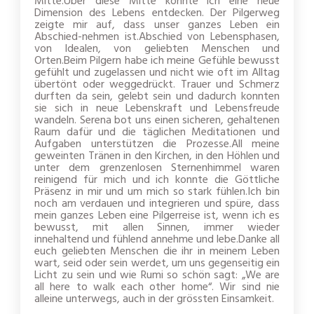
Mitte.Über diese Mitte konnte ich eine neue
Dimension des Lebens entdecken. Der Pilgerweg
zeigte mir auf, dass unser ganzes Leben ein
Abschied-nehmen ist.Abschied von Lebensphasen,
von Idealen, von geliebten Menschen und
Orten.Beim Pilgern habe ich meine Gefühle bewusst
gefühlt und zugelassen und nicht wie oft im Alltag
übertönt oder weggedrückt. Trauer und Schmerz
durften da sein, gelebt sein und dadurch konnten
sie sich in neue Lebenskraft und Lebensfreude
wandeln. Serena bot uns einen sicheren, gehaltenen
Raum dafür und die täglichen Meditationen und
Aufgaben unterstützen die Prozesse.All meine
geweinten Tränen in den Kirchen, in den Höhlen und
unter dem grenzenlosen Sternenhimmel waren
reinigend für mich und ich konnte die Göttliche
Präsenz in mir und um mich so stark fühlen.Ich bin
noch am verdauen und integrieren und spüre, dass
mein ganzes Leben eine Pilgerreise ist, wenn ich es
bewusst, mit allen Sinnen, immer wieder
innehaltend und fühlend annehme und lebe.Danke all
euch geliebten Menschen die ihr in meinem Leben
wart, seid oder sein werdet, um uns gegenseitig ein
Licht zu sein und wie Rumi so schön sagt: „We are
all here to walk each other home“. Wir sind nie
alleine unterwegs, auch in der grössten Einsamkeit.