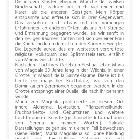
Die in dem Kloster lebenden Mönche der weißen
Bruderschaft, wirkten auf mich viel reiner und
klarer, als die anderen Geistigen. Mein Körper
entspannte und erfreute sich in ihrer Gegenwart.
Das versöhnte mich etwas mit den vorherigen
Erfahrungen an anderen Orten, als uns mit Strenge
und Ermahnung begegnet wurde, als wir sanft in
den heiligen Räumen tönten und sich bei einer Frau
die Kundalini durch den zitternden Körper bewegte.
Die Legende aurea, das am weitesten verbreitete
religiöse Volksbuch des Spätmittelalters, erzählt
von Marias Geschichte.
Nach dem Tod ihres Geliebten Yeshua, lebte Maria
von Magdala 30 Jahre lang in der Wildnis, in einer
Grotte im Massif de la Sainte-Baume. Diese ist bis
heute ein magischer Kraftplatz, wo von den
Dominikanern Zeremonien begangen werden. In der
Grotte entspringt einer Quelle, die nach ihr benannt
wurde.
Maria von Magdala praktizierte an diesem Ort
innere Alchemie, Levitation, Pflanzenheilkunde,
Fruchbarkeits- und Geburtsriten und weitere
hochfrequente Künste (gechannelte Informationen
von Serena in meinen Worten). Sakrale
Darstellungen zeigen sie mit einem Fell bewachsen
(siehe Bilder). Maria Magdalena soll ohne Kleidung