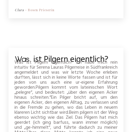
Clara
-
Rosen Prieserin
ist Pilgern eigentlich?
Was
Was ist Pilgern eigentlich? Ich habe mich rein
intuitiv für Serena Lauras Pilgerreise in Südfrankreich
angemeldet und was wir letzte Woche erleben
durften, lässt sich in keine Worte fassen und ist für
jeden von uns auch eine ur-eigene Erfahrung
geworden.Pilgern kommt vom lateinischen Wort
„pelegre“, und bedeutet: „über den eigenen Acker
hinaus schreiten.“Ein Pilger bricht auf, um den
eigenen Acker, den eigenen Alltag, zu verlassen und
in die Fremde zu gehen, wo das Leben in neuem
klareren Licht sichtbar wird.Beim pilgern ist der Weg
ebenso wichtig wie das Ziel. Das Pilgern hat mich
geerdet (ich ging barfuss, wann immer möglich)
und „ge-himmelt“, und führte dadurch zu meiner